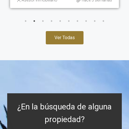
emanas
Asesor Inmobiliario
hace 4 semana
Ver Todas
¿En la búsqueda de alguna
propiedad?