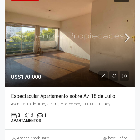
U$S170.000
Espectacular Apartamento sobre Av. 18 de Julio
Avenida 18 de Julio, Centro, Montevideo, 11100, Uruguay
3
2
1
APARTAMENTOS
Asesor Inmobiliario
hace 2 años