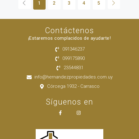
1
2
3
4
5
Contáctenos
¡Estaremos complacidos de ayudarte!
091346237
099175890
23544831
info@hernandezpropiedades.com.uy
Córcega 1932 - Carrasco
Síguenos en