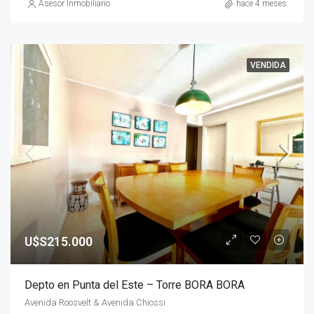
Asesor Inmobiliario
hace 4 meses
VENDIDA
U$S215.000
Depto en Punta del Este – Torre BORA BORA
Avenida Roosvelt & Avenida Chiossi