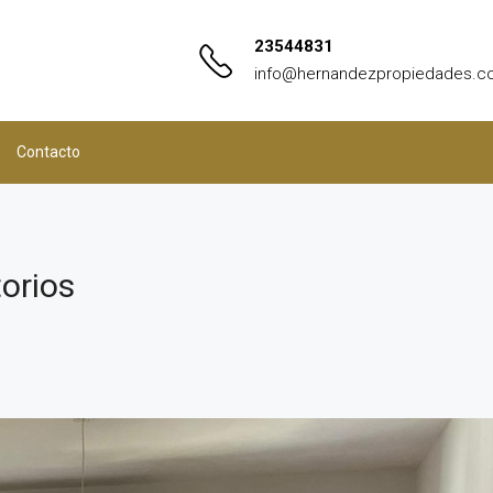
23544831
info@hernandezpropiedades.c
Contacto
torios