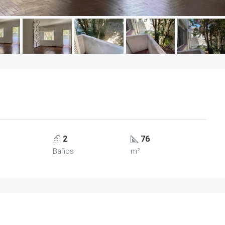
2
76
Baños
m²