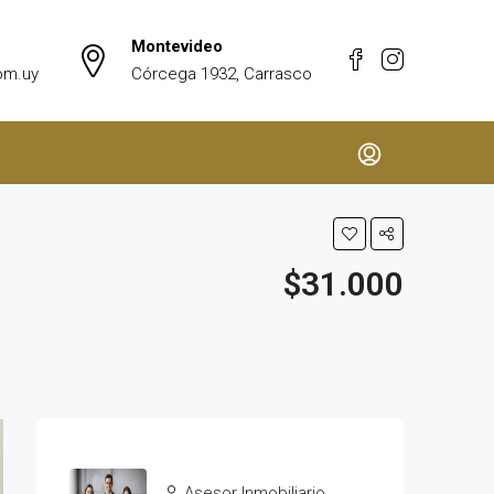
Montevideo
om.uy
Córcega 1932, Carrasco
$31.000
Asesor Inmobiliario