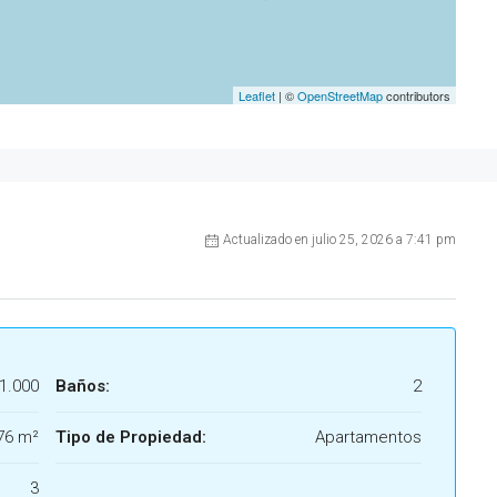
Leaflet
| ©
OpenStreetMap
contributors
Actualizado en julio 25, 2026 a 7:41 pm
1.000
Baños:
2
76 m²
Tipo de Propiedad:
Apartamentos
3