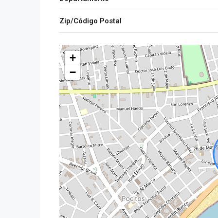
Zip/Código Postal
+
−